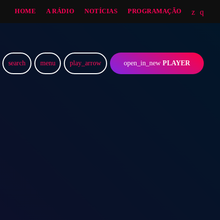
HOME
A RÁDIO
NOTÍCIAS
PROGRAMAÇÃO
search
menu
play_arrow
open_in_new
PLAYER