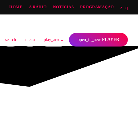
HOME
A RÁDIO
NOTÍCIAS
PROGRAMAÇÃO
search
menu
play_arrow
open_in_new
PLAYER