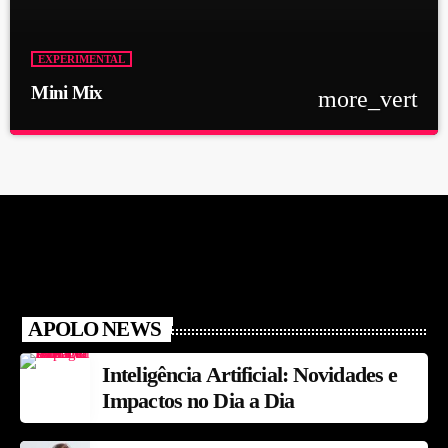
EXPERIMENTAL
Mini Mix
more_vert
close
Mini Mix
Apolo FM
O Mini Mix é o nosso espaço reservado para edições especiais e
mixagens surpreendentes que vão agitar a sua rotina a qualquer
momento do dia.
APOLO NEWS
Inteligência Artificial: Novidades e
Impactos no Dia a Dia